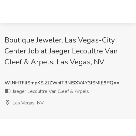
Boutique Jeweler, Las Vegas-City
Center Job at Jaeger Lecoultre Van
Cleef & Arpels, Las Vegas, NV
WlNHTFlISmpKSjZlZWpIT3NISXV4Y3JSMlE9PQ==
Jaeger Lecoultre Van Cleef & Arpels
Las Vegas, NV